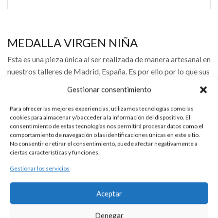
MEDALLA VIRGEN NIÑA
Esta es una pieza única al ser realizada de manera artesanal en
nuestros talleres de Madrid, España. Es por ello por lo que sus
características y precio pueden variar de una pieza a otra.
Gestionar consentimiento
Para cualquier consulta contacte con nosotros.
Para ofrecer las mejores experiencias, utilizamos tecnologías como las
cookies para almacenar y/o acceder a la información del dispositivo. El
consentimiento de estas tecnologías nos permitirá procesar datos como el
DESCRIPCIÓN
comportamiento de navegación o las identificaciones únicas en este sitio.
No consentir o retirar el consentimiento, puede afectar negativamente a
ciertas características y funciones.
Medalla de la Virgen Niña, realiza en plata, con diámetro de
16 mm.
Gestionar los servicios
Medalla de plata 925 con imagen de la Vigen Niña con bisel
Aceptar
liso.
Denegar