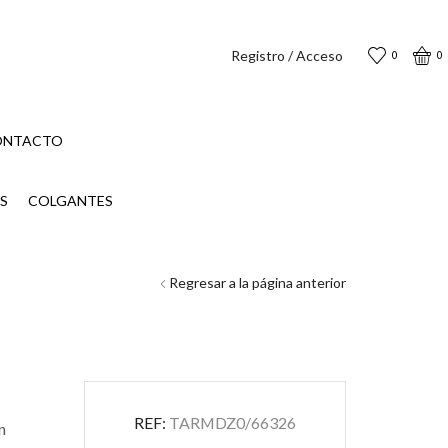
Registro / Acceso
0
0
ONTACTO
S
COLGANTES
Regresar a la página anterior
REF:
TARMDZ0/66326
n