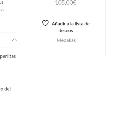
105,00
€
us
ra
Añadir a la lista de
deseos
Medallas
perlitas
io del