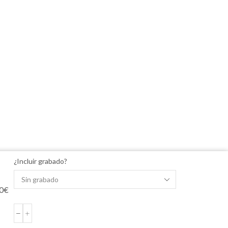
¿Incluir grabado?
0
€
MEDALLA
PLATA