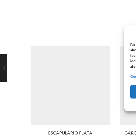
Par
alm
tec
ide
afe
Ges
ESCAPULARIO PLATA
GARG