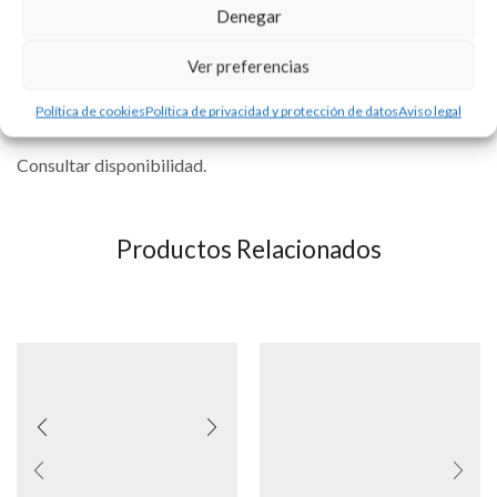
Virgen del Carmen y el Sagrado Corazó de Jesús.
Denegar
Medida aproximada 20 cm.
Ver preferencias
Se puede personalizar con la tipografía que usted elija. Precio
Política de cookies
Política de privacidad y protección de datos
Aviso legal
del grabado no incluído.
Consultar disponibilidad.
Productos Relacionados