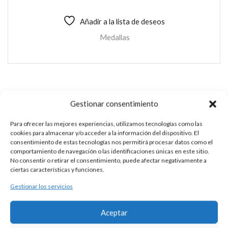
Añadir a la lista de deseos
Medallas
ESCAPULARIO PLATA
Gestionar consentimiento
Esta es un pieza única al ser realizada de manera artesanal en
Para ofrecer las mejores experiencias, utilizamos tecnologías como las
nuestros talleres de Madrid, España. Es por ello por lo que sus
cookies para almacenar y/o acceder a la información del dispositivo. El
características y precio pueden variar de un pieza a otra. Para
consentimiento de estas tecnologías nos permitirá procesar datos como el
comportamiento de navegación o las identificaciones únicas en este sitio.
cualquier consulta contacte con nosotros.
No consentir o retirar el consentimiento, puede afectar negativamente a
ciertas características y funciones.
Gestionar los servicios
DESCRIPCIÓN
Aceptar
Medalla escapulario de plata 925 con representación de la