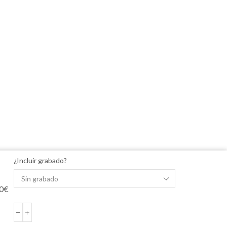
¿Incluir grabado?
0
€
MEDALLA
PLATA