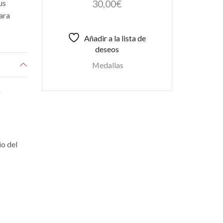
30,00
€
us
Para
Añadir a la lista de
deseos
Medallas
a
io del