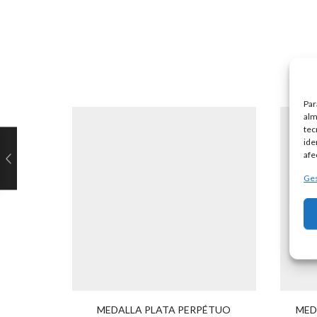
Par
alm
tec
ide
afe
Ges
MEDALLA PLATA PERPÉTUO
MED