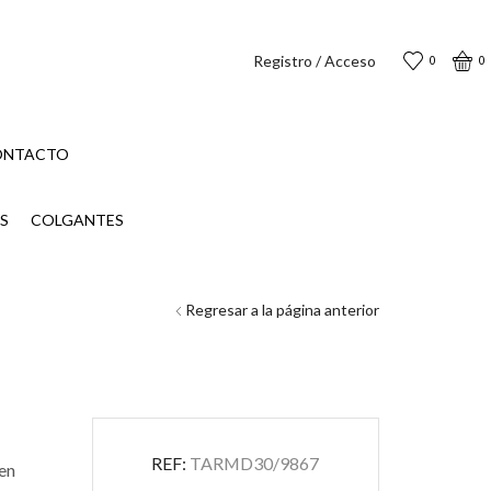
Registro / Acceso
0
0
ONTACTO
S
COLGANTES
Regresar a la página anterior
REF:
TARMD30/9867
 en