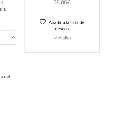
38,00
€
us
Para
Añadir a la lista de
deseos
Medallas
.
io del