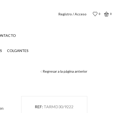
Registro / Acceso
0
0
ONTACTO
S
COLGANTES
Regresar a la página anterior
REF:
TARMD30/9222
 en