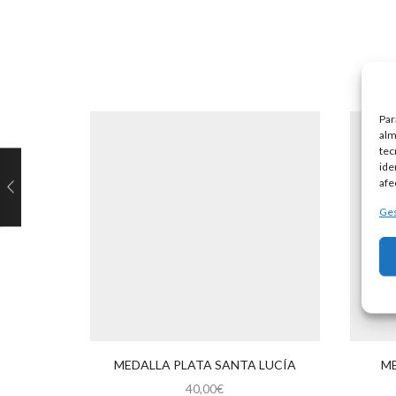
Par
alm
tec
ide
afe
Ges
MEDALLA PLATA SANTA LUCÍA
ME
40,00
€