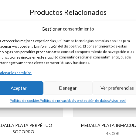
Productos Relacionados
Gestionar consentimiento
a ofrecer las mejores experiencias, utilizamos tecnologías como las cookies para
acenar y/o acceder a la información del dispositivo. El consentimiento de estas
nologías nos permitirá procesar datos como el comportamiento de navegación o las
ntificaciones únicas en este sitio. No consentir o retirar el consentimiento, puede
ctar negativamente a ciertas características y funciones.
tionar los servicios
Aceptar
Denegar
Ver preferencias
Política de cookies
Política de privacidad y protección de datos
Aviso legal
DALLA PLATA PERPÉTUO
MEDALLA PLATA INMACU
SOCORRO
45,00
€