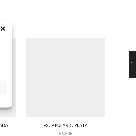
LADA
ESCAPULARIO PLATA
MEDAL
55,00
€