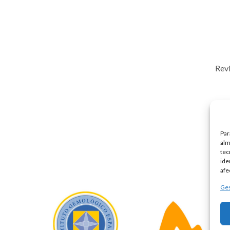
Revi
Par
alm
tec
ide
afe
Ges