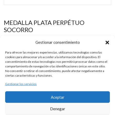
MEDALLA PLATA PERPÉTUO
SOCORRO
Esta es una pieza única al ser realizada de manera artesanal en
Gestionar consentimiento
nuestros talleres de Madrid, España. Es por ello por lo que sus
características y precio pueden variar de una pieza a otra.
Para ofrecer las mejores experiencias, utilizamos tecnologías como las
cookies para almacenar y/o acceder a la información del dispositivo. El
Para cualquier consulta contacte con nosotros.
consentimiento de estas tecnologías nos permitirá procesar datos como el
comportamiento de navegación o las identificaciones únicas en este sitio.
No consentir o retirar el consentimiento, puede afectar negativamente a
ciertas características y funciones.
DESCRIPCIÓN
Gestionar los servicios
Medalla de plata 925 con la imagen de Nuestra Señora del
Perpétuo Socorro.
Aceptar
Diámetro aproximado 24 mm.
Denegar