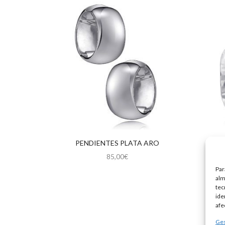
PENDIENTES PLATA ARO
PE
85,00
€
Par
alm
tec
ide
afe
Ges