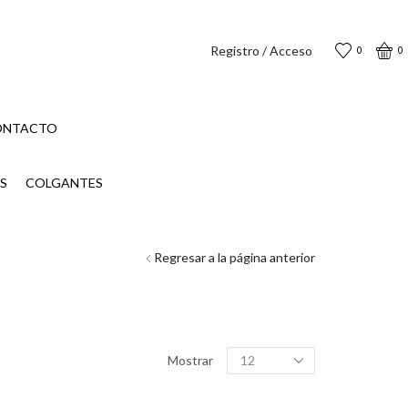
Registro / Acceso
0
0
ONTACTO
S
COLGANTES
Regresar a la página anterior
Productos
Mostrar
por
página