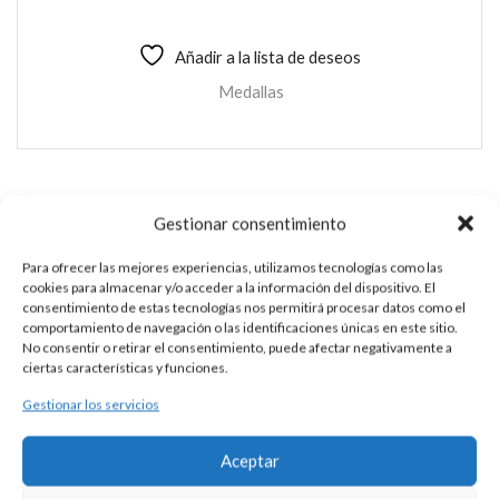
Añadir a la lista de deseos
Medallas
ESCAPULARIO PLATA
Gestionar consentimiento
Esta es un pieza única al ser realizada de manera artesanal en
Para ofrecer las mejores experiencias, utilizamos tecnologías como las
cookies para almacenar y/o acceder a la información del dispositivo. El
nuestros talleres de Madrid, España. Es por ello por lo que sus
consentimiento de estas tecnologías nos permitirá procesar datos como el
características y precio pueden variar de un pieza a otra. Para
comportamiento de navegación o las identificaciones únicas en este sitio.
cualquier consulta contacte con nosotros.
No consentir o retirar el consentimiento, puede afectar negativamente a
ciertas características y funciones.
Gestionar los servicios
DESCRIPCIÓN
Aceptar
Medalla escapulario de plata 925 modelo estrella con