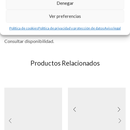
representación de la Virgen del Carmen y el Sagrado Corazón
Denegar
de Jesús.
Ver preferencias
Se puede personalizar con la tipografía que usted elija. Precio
Política de cookies
Política de privacidad y protección de datos
Aviso legal
del grabado no incluído.
Consultar disponibilidad.
Productos Relacionados