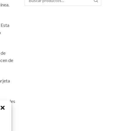
Búsqueda de:
SEARCH
ínea.
 Esta
o
 de
icen de
rjeta
rsonales
ación