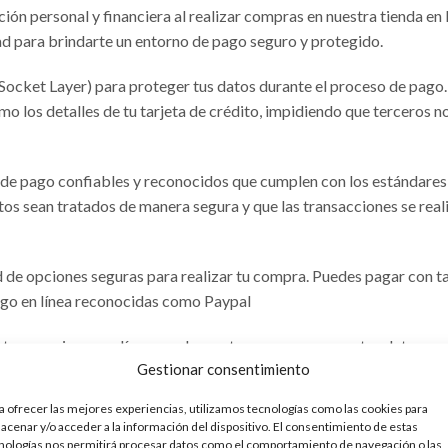
n personal y financiera al realizar compras en nuestra tienda en l
 para brindarte un entorno de pago seguro y protegido.
Socket Layer) para proteger tus datos durante el proceso de pago.
mo los detalles de tu tarjeta de crédito, impidiendo que terceros n
de pago confiables y reconocidos que cumplen con los estándares
tos sean tratados de manera segura y que las transacciones se real
 de opciones seguras para realizar tu compra. Puedes pagar con ta
pago en línea reconocidas como Paypal
transacciones en línea, por lo que te aseguramos que tus datos pe
Gestionar consentimiento
utilizarán para procesar tu pedido. Nunca compartiremos tu inform
a ofrecer las mejores experiencias, utilizamos tecnologías como las cookies para
acenar y/o acceder a la información del dispositivo. El consentimiento de estas
eso de pago seguro, nuestro equipo de atención al cliente estará
nologías nos permitirá procesar datos como el comportamiento de navegación o las