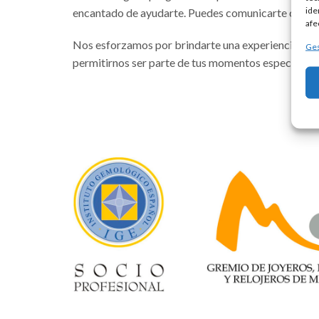
ide
encantado de ayudarte. Puedes comunicarte con no
afe
Nos esforzamos por brindarte una experiencia de co
Ges
permitirnos ser parte de tus momentos especiales.