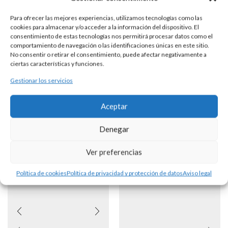
Para cualquier consulta contacte con nosotros.
Para ofrecer las mejores experiencias, utilizamos tecnologías como las
cookies para almacenar y/o acceder a la información del dispositivo. El
consentimiento de estas tecnologías nos permitirá procesar datos como el
DESCRIPCIÓN
comportamiento de navegación o las identificaciones únicas en este sitio.
No consentir o retirar el consentimiento, puede afectar negativamente a
ciertas características y funciones.
Rosario de plata de 1 misterio con bolas de 7 mm.
Gestionar los servicios
Consultar precio y disponibilidad.
Aceptar
Productos Relacionados
Denegar
Ver preferencias
Política de cookies
Política de privacidad y protección de datos
Aviso legal