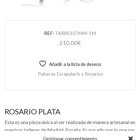
REF:
TARRS107MM-1M
210,00
€
Añadir a la lista de deseos
Pulseras Escapulario y Rosarios
ROSARIO PLATA
Esta es una pieza única al ser realizada de manera artesanal en
nuestros talleres de Madrid, España. Es por ello por lo que sus
características y precio pueden variar de una pieza a otra.
Gestionar consentimiento