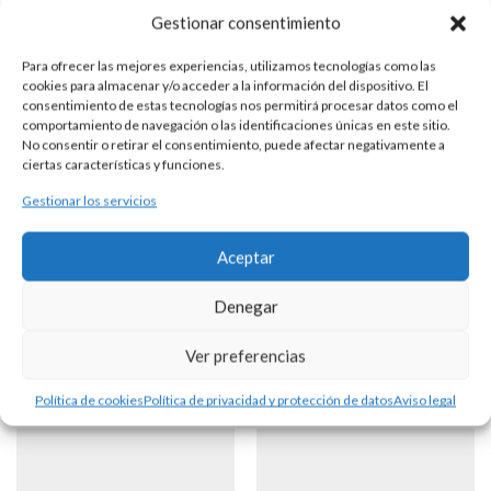
Gestionar consentimiento
Para ofrecer las mejores experiencias, utilizamos tecnologías como las
cookies para almacenar y/o acceder a la información del dispositivo. El
PENDIENTES PLATA DORADA ARO
consentimiento de estas tecnologías nos permitirá procesar datos como el
comportamiento de navegación o las identificaciones únicas en este sitio.
No consentir o retirar el consentimiento, puede afectar negativamente a
ciertas características y funciones.
DESCRIPCIÓN
Gestionar los servicios
Pendientes de aro de plata con baño de oro rosa de 3 mm. de
grosor y 59 mm. de diámetro interior
Aceptar
Denegar
Productos Relacionados
Ver preferencias
Política de cookies
Política de privacidad y protección de datos
Aviso legal