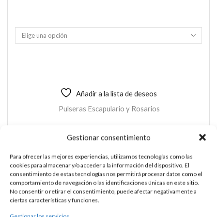
Añadir a la lista de deseos
Pulseras Escapulario y Rosarios
Gestionar consentimiento
Para ofrecer las mejores experiencias, utilizamos tecnologías como las
ROSARIO PLATA Y PIEDRAS
cookies para almacenar y/o acceder a la información del dispositivo. El
consentimiento de estas tecnologías nos permitirá procesar datos como el
Esta es una pieza única al ser realizada de manera artesanal en
comportamiento de navegación o las identificaciones únicas en este sitio.
No consentir o retirar el consentimiento, puede afectar negativamente a
nuestros talleres de Madrid, España. Es por ello por lo que sus
ciertas características y funciones.
características y precio pueden variar de una pieza a otra.
Gestionar los servicios