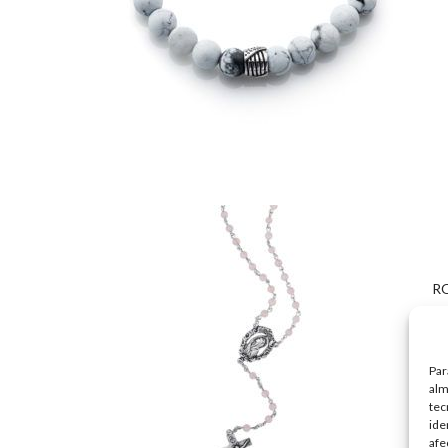
RO
14
Di
Par
alm
tec
ide
afe