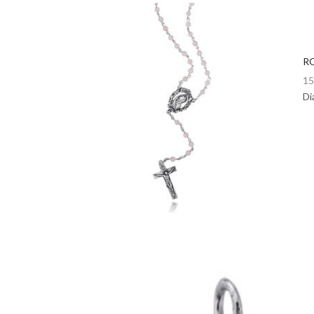
RO
15
Di