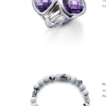
16
Co
PU
40
Pi