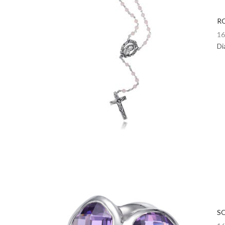
RO
16
Di
SO