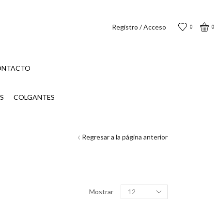
Registro / Acceso
0
0
ONTACTO
S
COLGANTES
Regresar a la página anterior
Productos
Mostrar
por
página