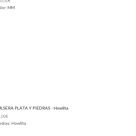
0,00
€
lor: MM
LSERA PLATA Y PIEDRAS - Howlita
,00
€
edras: Howlita