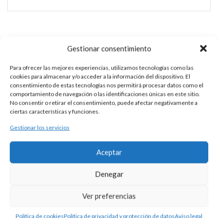
SORTIJA PLATA DORADA Y PIEDRAS
Gestionar consentimiento
Esta es una pieza única al ser realizada de manera artesanal en
Para ofrecer las mejores experiencias, utilizamos tecnologías como las
nuestros talleres de Madrid, España. Es por ello por lo que sus
cookies para almacenar y/o acceder a la información del dispositivo. El
características y precio pueden variar de una pieza a otra.
consentimiento de estas tecnologías nos permitirá procesar datos como el
comportamiento de navegación o las identificaciones únicas en este sitio.
Para cualquier consulta contacte con nosotros.
No consentir o retirar el consentimiento, puede afectar negativamente a
ciertas características y funciones.
Gestionar los servicios
DESCRIPCIÓN
Aceptar
Sortija de plata 925 con baño de oro rosa con 4 filas de
nanocristales. Ancho de 12 mm.
Denegar
Consultar disponibilidad.
Ver preferencias
Política de cookies
Política de privacidad y protección de datos
Aviso legal