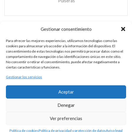
Pulseras
Gestionar consentimiento
PULSERA PLATA Y PIEDRAS
Para ofrecer las mejores experiencias, utilizamos tecnologías como las
cookies para almacenar y/o acceder a la información del dispositivo. El
consentimiento de estas tecnologías nos permitirá procesar datos como el
comportamiento de navegación o las identificaciones únicas en este sitio.
No consentir o retirar el consentimiento, puede afectar negativamente a
ciertas características y funciones.
Gestionar los servicios
DESCRIPCIÓN
Aceptar
Pulsera realizada con fornituras de plata y piedras naturales,
montada con silicona. Disponible en diferentes piedras.
Denegar
INFORMACIÓN ADICIONAL
Ver preferencias
Política de cookies
Política de privacidad y protección de datos
Aviso legal