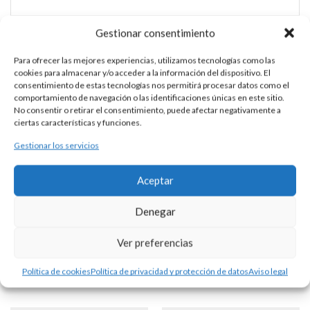
Gestionar consentimiento
PULSERA MACRAMÉ CON MEDALLA
Para ofrecer las mejores experiencias, utilizamos tecnologías como las
cookies para almacenar y/o acceder a la información del dispositivo. El
PLATA
consentimiento de estas tecnologías nos permitirá procesar datos como el
comportamiento de navegación o las identificaciones únicas en este sitio.
No consentir o retirar el consentimiento, puede afectar negativamente a
ciertas características y funciones.
DESCRIPCIÓN
Gestionar los servicios
Pulsera de macramé con motivo de la bandera de España y
medalla escapulario central. Escapulario de 18-19 mm de
Aceptar
diámetro.
Denegar
Ver preferencias
Productos Relacionados
Política de cookies
Política de privacidad y protección de datos
Aviso legal