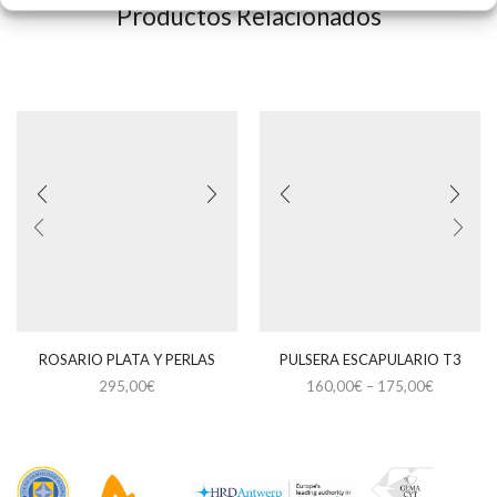
Productos Relacionados
ROSARIO PLATA Y PERLAS
PULSERA ESCAPULARIO T3
295,00
€
160,00
€
–
175,00
€
Este
producto
tiene
múltiples
variantes.