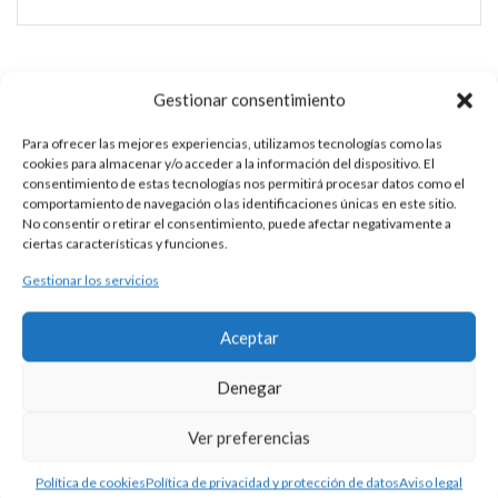
TRIPTICO PLATA
Gestionar consentimiento
Esta es una pieza única al ser realizada de manera artesanal en
Para ofrecer las mejores experiencias, utilizamos tecnologías como las
cookies para almacenar y/o acceder a la información del dispositivo. El
nuestros talleres de Madrid, España. Es por ello por lo que sus
consentimiento de estas tecnologías nos permitirá procesar datos como el
características y precio pueden variar de una pieza a otra.
comportamiento de navegación o las identificaciones únicas en este sitio.
Para cualquier consulta contacte con nosotros.
No consentir o retirar el consentimiento, puede afectar negativamente a
ciertas características y funciones.
Gestionar los servicios
DESCRIPCIÓN
Aceptar
Tríptico de plata 925, de estilo románico, con representación
de la Adoración del Niño Jesús.
Denegar
Consultar precio y disponibilidad.
Ver preferencias
Política de cookies
Política de privacidad y protección de datos
Aviso legal