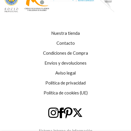
Las
opciones
se
pueden
elegir
en
Nuestra tienda
la
página
Contacto
de
Condiciones de Compra
producto
Envíos y devoluciones
Aviso legal
Política de privacidad
Política de cookies (UE)
Sistema Interno de Información