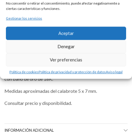
Para cualquier consulta contacte con nosotros.
No consentir o retirar el consentimiento, puede afectar negativamente a
ciertas características y funciones.
Gestionar los servicios
Aceptar
DESCRIPCIÓN
Denegar
Pulsera de plata 925 con cadena de calabrote tamaño 1 y
Ver preferencias
medalla escapulario con las imágenes de la Virgen del
Carmen y el Sagrado Corazón de Jesús. Disponible también
Política de cookies
Política de privacidad y protección de datos
Aviso legal
con baño de oro de 18K.
Medidas aproximadas del calabrote 5 x 7 mm.
Consultar precio y disponibilidad.
INFORMACIÓN ADICIONAL