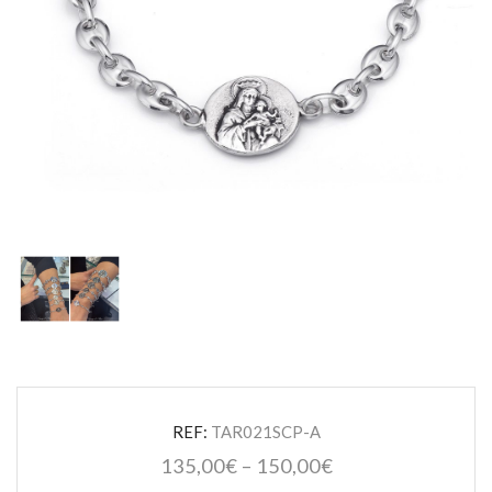
REF:
TAR021SCP-A
135,00
€
–
150,00
€