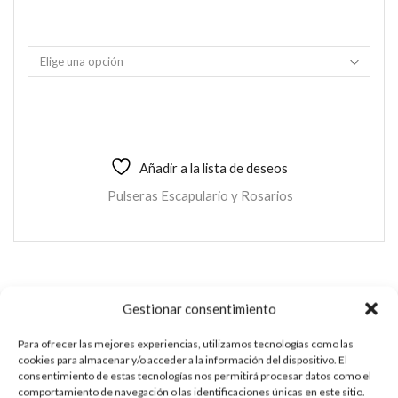
Añadir a la lista de deseos
Pulseras Escapulario y Rosarios
PULSERA ESCAPULARIO T1
Gestionar consentimiento
Esta es una pieza única al ser realizada de manera artesanal en
Para ofrecer las mejores experiencias, utilizamos tecnologías como las
nuestros talleres de Madrid, España. Es por ello por lo que sus
cookies para almacenar y/o acceder a la información del dispositivo. El
consentimiento de estas tecnologías nos permitirá procesar datos como el
características y precio pueden variar de una pieza a otra.
comportamiento de navegación o las identificaciones únicas en este sitio.