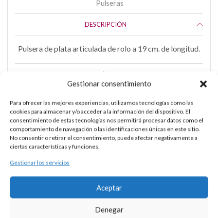
Pulseras
DESCRIPCIÓN
Pulsera de plata articulada de rolo a 19 cm. de longitud.
INFORMACIÓN ADICIONAL
Gestionar consentimiento
Para ofrecer las mejores experiencias, utilizamos tecnologías como las
cookies para almacenar y/o acceder a la información del dispositivo. El
consentimiento de estas tecnologías nos permitirá procesar datos como el
comportamiento de navegación o las identificaciones únicas en este sitio.
No consentir o retirar el consentimiento, puede afectar negativamente a
PULSERA PLATA ESLABONES
ciertas características y funciones.
Gestionar los servicios
24 × 1 × 2 cm
Aceptar
Denegar
DESCRIPCIÓN