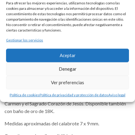
Para ofrecer las mejores experiencias, utilizamos tecnologías como las
Esta es una pieza única al ser realizada de manera artesanal en
cookies para almacenar y/o acceder a la información del dispositivo. El
consentimiento de estas tecnologías nos permitirá procesar datos como el
nuestros talleres de Madrid, España. Es por ello por lo que sus
comportamiento de navegación o las identificaciones únicas en este sitio.
características y precio pueden variar de una pieza a otra.
No consentir o retirar el consentimiento, puede afectar negativamente a
ciertas características y funciones.
Para cualquier consulta contacte con nosotros.
Gestionar los servicios
Aceptar
Denegar
DESCRIPCIÓN
Ver preferencias
Pulsera de plata 925 con cadena de calabrote tamaño 3 y
Política de cookies
Política de privacidad y protección de datos
Aviso legal
medalla escapulario con las imágenes de la Virgen del
Carmen y el Sagrado Corazón de Jesús. Disponible también
con baño de oro de 18K.
Medidas aproximadas del calabrote 7 x 9 mm.