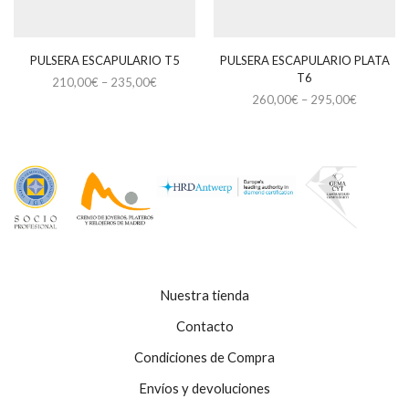
PULSERA ESCAPULARIO T5
PULSERA ESCAPULARIO PLATA
T6
210,00
€
–
235,00
€
Este
260,00
€
–
295,00
€
producto
Este
tiene
producto
múltiples
tiene
variantes.
múltiples
Las
variantes.
opciones
Las
se
opciones
pueden
se
elegir
pueden
en
elegir
la
en
Nuestra tienda
página
la
de
página
Contacto
producto
de
Condiciones de Compra
producto
Envíos y devoluciones