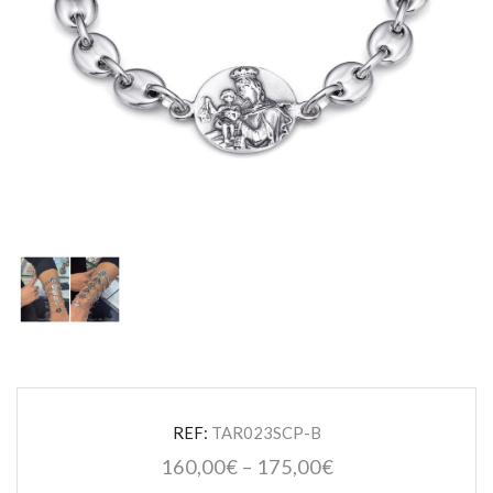
REF:
TAR023SCP-B
160,00
€
–
175,00
€