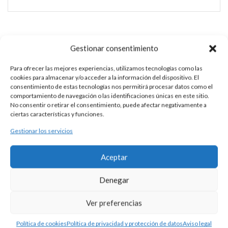
PULSERA MACRAMÉ Y PLATA
Gestionar consentimiento
Para ofrecer las mejores experiencias, utilizamos tecnologías como las
24 × 1 × 2 cm
cookies para almacenar y/o acceder a la información del dispositivo. El
consentimiento de estas tecnologías nos permitirá procesar datos como el
comportamiento de navegación o las identificaciones únicas en este sitio.
No consentir o retirar el consentimiento, puede afectar negativamente a
ciertas características y funciones.
DESCRIPCIÓN
Gestionar los servicios
Pulsera de macramé con motivo de la bandera de España y
Aceptar
medalla escapulario central. Escapulario de 18-19 mm de
diámetro
Denegar
INFORMACIÓN ADICIONAL
Ver preferencias
Política de cookies
Política de privacidad y protección de datos
Aviso legal