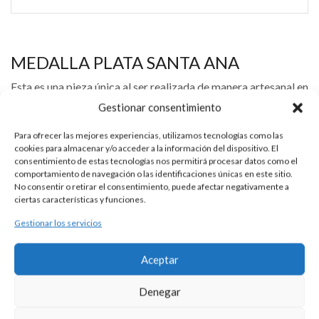
MEDALLA PLATA SANTA ANA
Esta es una pieza única al ser realizada de manera artesanal en
nuestros talleres de Madrid, España. Es por ello por lo que sus
Gestionar consentimiento
características y precio pueden variar de una pieza a otra.
Para ofrecer las mejores experiencias, utilizamos tecnologías como las
Para cualquier consulta contacte con nosotros.
cookies para almacenar y/o acceder a la información del dispositivo. El
consentimiento de estas tecnologías nos permitirá procesar datos como el
comportamiento de navegación o las identificaciones únicas en este sitio.
No consentir o retirar el consentimiento, puede afectar negativamente a
DESCRIPCIÓN
ciertas características y funciones.
Gestionar los servicios
Medalla de plata 925 con la imagen de Santa Ana con la
Virgen María.
Aceptar
Diámetro aproximado 19 mm.
Denegar
Se puede personalizar con la tipografía que usted elija. Precio