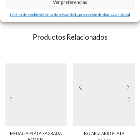
del grabado no incluído.
Ver preferencias
Consultar precio y disponibilidad.
Política de cookies
Política de privacidad y protección de datos
Aviso legal
Productos Relacionados
MEDALLA PLATA SAGRADA
ESCAPULARIO PLATA
FAMILIA