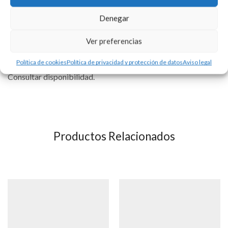
Virgen del Carmen y del Sagrado Corazón de Jesús.
Denegar
Medida aproximada 19 mm.
Ver preferencias
Se puede personalizar con la tipografía que usted elija. Precio
del grabado no incluído.
Política de cookies
Política de privacidad y protección de datos
Aviso legal
Consultar disponibilidad.
Productos Relacionados