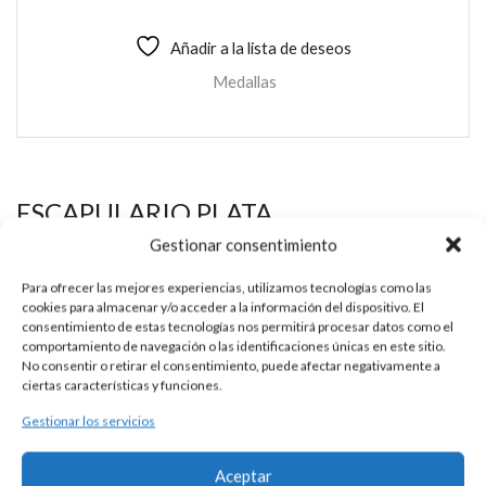
Añadir a la lista de deseos
Medallas
ESCAPULARIO PLATA
Gestionar consentimiento
Esta es un pieza única al ser realizada de manera artesanal en
nuestros talleres de Madrid, España. Es por ello por lo que sus
Para ofrecer las mejores experiencias, utilizamos tecnologías como las
características y precio pueden variar de un pieza a otra. Para
cookies para almacenar y/o acceder a la información del dispositivo. El
consentimiento de estas tecnologías nos permitirá procesar datos como el
cualquier consulta contacte con nosotros.
comportamiento de navegación o las identificaciones únicas en este sitio.
No consentir o retirar el consentimiento, puede afectar negativamente a
ciertas características y funciones.
DESCRIPCIÓN
Gestionar los servicios
Medalla escapulario de plata 925 con representación de la
Aceptar