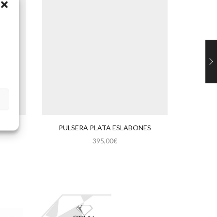
NES
PULSERA PLATA ESLABONES
PULS
395,00
€