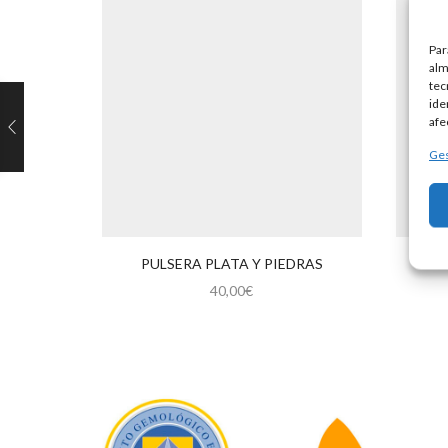
Par
alm
tec
ide
afe
Ges
PULSERA PLATA Y PIEDRAS
40,00
€
Este
producto
tiene
múltiples
variantes.
Las
opciones