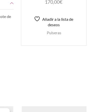
170,00
€
rote de
Añadir a la lista de
deseos
Pulseras