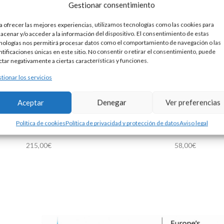
Gestionar consentimiento
a ofrecer las mejores experiencias, utilizamos tecnologías como las cookies para
acenar y/o acceder a la información del dispositivo. El consentimiento de estas
nologías nos permitirá procesar datos como el comportamiento de navegación o las
ntificaciones únicas en este sitio. No consentir o retirar el consentimiento, puede
ctar negativamente a ciertas características y funciones.
tionar los servicios
Aceptar
Denegar
Ver preferencias
Política de cookies
Política de privacidad y protección de datos
Aviso legal
PULSERA PLATA RÍGIDA
PULSERA PLATA ESLABO
215,00
€
58,00
€