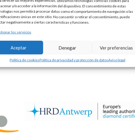
a ofrecer las mejores experiencias, utilizamos tecnologías como las cookies para
acenar y/o acceder a la información del dispositivo. El consentimiento de estas
nologías nos permitirá procesar datos como el comportamiento de navegación o las
ntificaciones únicas en este sitio. No consentir o retirar el consentimiento, puede
ctar negativamente a ciertas características y funciones.
tionar los servicios
Aceptar
Denegar
Ver preferencias
LSERA MACRAMÉ Y PLATA
PULSERA PLATA RÍGIDA Y 
85,00
€
150,00
€
Política de cookies
Política de privacidad y protección de datos
Aviso legal