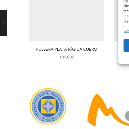
Par
alm
tec
ide
afe
Ges
PULSERA PLATA RÍGIDA CUERO
PU
185,00
€