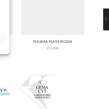
CUERO
PULSERA PLATA RÍGIDA
PU
215,00
€