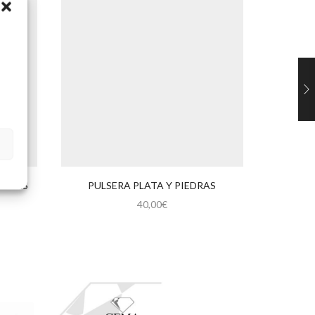
IEDRAS
PULSERA PLATA Y PIEDRAS
PULS
40,00
€
Este
producto
tiene
múltiples
variantes.
Las
opciones