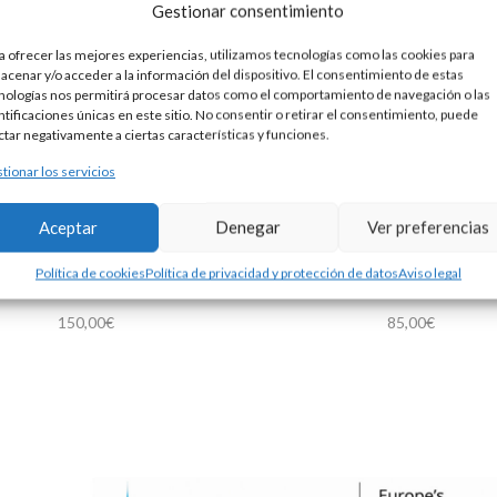
Gestionar consentimiento
a ofrecer las mejores experiencias, utilizamos tecnologías como las cookies para
acenar y/o acceder a la información del dispositivo. El consentimiento de estas
nologías nos permitirá procesar datos como el comportamiento de navegación o las
ntificaciones únicas en este sitio. No consentir o retirar el consentimiento, puede
ctar negativamente a ciertas características y funciones.
tionar los servicios
Aceptar
Denegar
Ver preferencias
Política de cookies
Política de privacidad y protección de datos
Aviso legal
ERA PLATA RÍGIDA Y CUERO
PULSERA PLATA RÍGIDA Y P
150,00
€
85,00
€