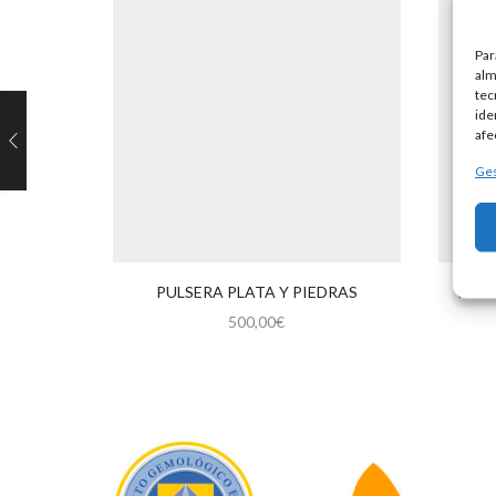
Par
alm
tec
ide
afe
Ges
PULSERA PLATA Y PIEDRAS
PULS
500,00
€