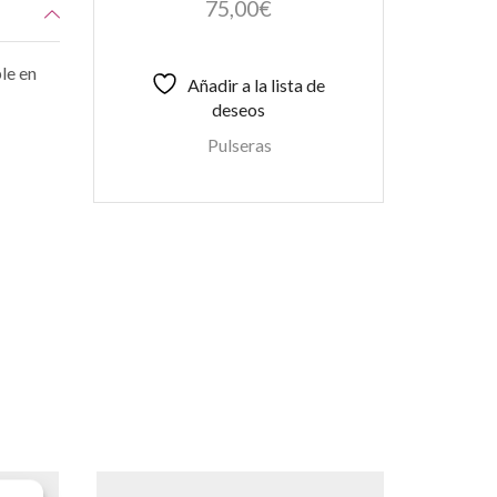
75,00
€
le en
Añadir a la lista de
deseos
Pulseras