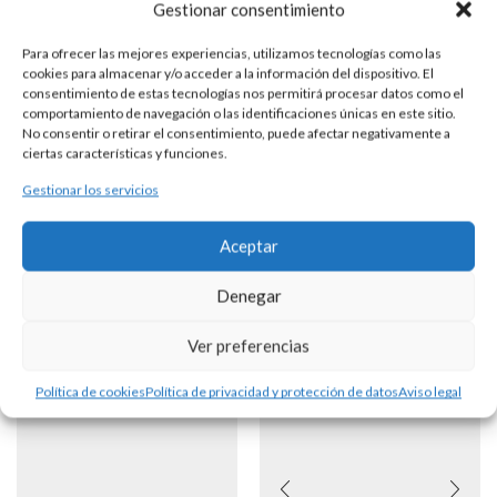
Gestionar consentimiento
Para ofrecer las mejores experiencias, utilizamos tecnologías como las
cookies para almacenar y/o acceder a la información del dispositivo. El
consentimiento de estas tecnologías nos permitirá procesar datos como el
GEMELOS PLATA Y PIEDRAS
comportamiento de navegación o las identificaciones únicas en este sitio.
No consentir o retirar el consentimiento, puede afectar negativamente a
ciertas características y funciones.
DESCRIPCIÓN
Gestionar los servicios
Gemelos de plata con circonita y sistema rígido con zeppelin.
Aceptar
Denegar
Productos Relacionados
Ver preferencias
Política de cookies
Política de privacidad y protección de datos
Aviso legal