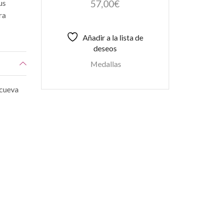
57,00
€
us
ra
Añadir a la lista de
deseos
Medallas
 cueva