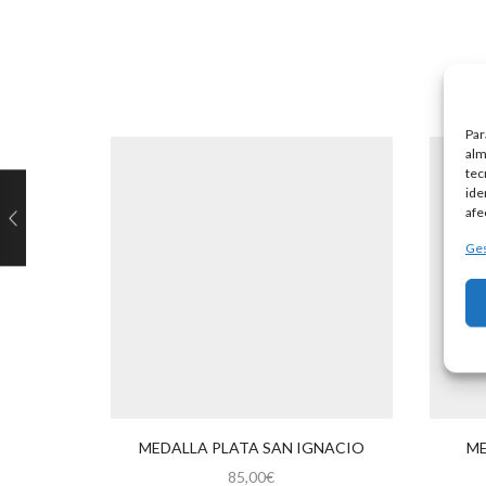
Par
alm
tec
ide
afe
Ges
MEDALLA PLATA SAN IGNACIO
ME
85,00
€