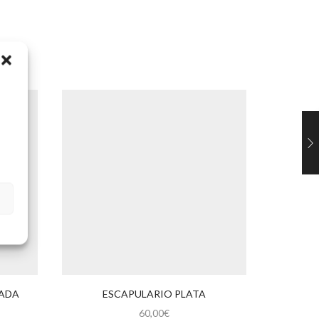
LADA
ESCAPULARIO PLATA
MEDALL
60,00
€