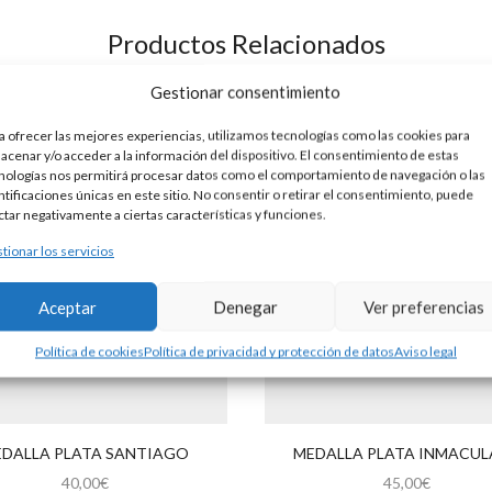
Productos Relacionados
Gestionar consentimiento
a ofrecer las mejores experiencias, utilizamos tecnologías como las cookies para
acenar y/o acceder a la información del dispositivo. El consentimiento de estas
nologías nos permitirá procesar datos como el comportamiento de navegación o las
ntificaciones únicas en este sitio. No consentir o retirar el consentimiento, puede
ctar negativamente a ciertas características y funciones.
tionar los servicios
Aceptar
Denegar
Ver preferencias
Política de cookies
Política de privacidad y protección de datos
Aviso legal
DALLA PLATA SANTIAGO
MEDALLA PLATA INMACU
40,00
€
45,00
€