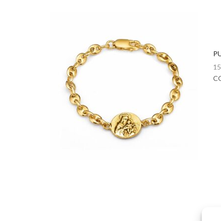
P
15
C