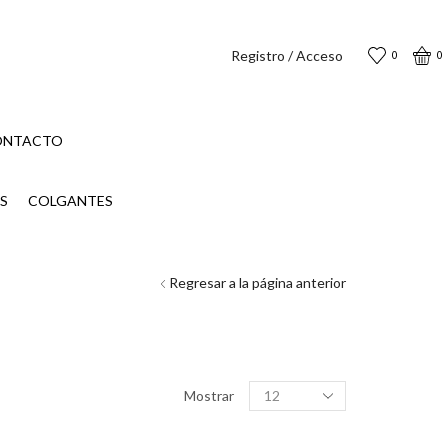
Registro / Acceso
0
0
ONTACTO
S
COLGANTES
Regresar a la página anterior
Productos
Mostrar
por
página