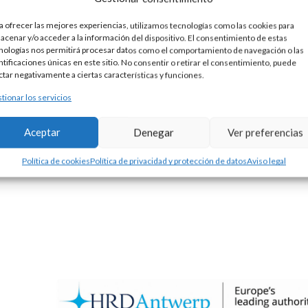
a ofrecer las mejores experiencias, utilizamos tecnologías como las cookies para
LSERA ESCAPULARIO T1 - PLATA
acenar y/o acceder a la información del dispositivo. El consentimiento de estas
5,00
€
nologías nos permitirá procesar datos como el comportamiento de navegación o las
ntificaciones únicas en este sitio. No consentir o retirar el consentimiento, puede
LOR 2: PLATA
ctar negativamente a ciertas características y funciones.
tionar los servicios
Aceptar
Denegar
Ver preferencias
Política de cookies
Política de privacidad y protección de datos
Aviso legal