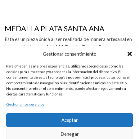
MEDALLA PLATA SANTA ANA
Esta es un pieza única al ser realizada de manera artesanal en
nuestros talleres de Madrid, España. Es por ello por lo que sus
Gestionar consentimiento
características y precio pueden variar de un pieza a otra. Para
cualquier consulta contacte con nosotros.
Para ofrecer las mejores experiencias, utilizamos tecnologías como las
cookies para almacenar y/o acceder a la información del dispositivo. El
consentimiento de estas tecnologías nos permitirá procesar datos como el
comportamiento de navegación o las identificaciones únicas en este sitio.
DESCRIPCIÓN
No consentir o retirar el consentimiento, puede afectar negativamente a
ciertas características y funciones.
Medalla de plata 925 con imagen de Santa Ana con la Virgen
Gestionar los servicios
María niña.
Medida aproximada 21 mm.
Aceptar
Se puede personalizar con la tipografía que usted elija. Precio
Denegar