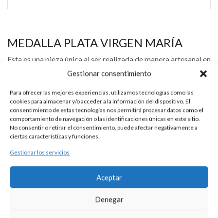
MEDALLA PLATA VIRGEN MARÍA
Esta es una pieza única al ser realizada de manera artesanal en
nuestros talleres de Madrid, España. Es por ello por lo que sus
Gestionar consentimiento
características y precio pueden variar de una pieza a otra.
Para ofrecer las mejores experiencias, utilizamos tecnologías como las
Para cualquier consulta contacte con nosotros.
cookies para almacenar y/o acceder a la información del dispositivo. El
consentimiento de estas tecnologías nos permitirá procesar datos como el
comportamiento de navegación o las identificaciones únicas en este sitio.
No consentir o retirar el consentimiento, puede afectar negativamente a
DESCRIPCIÓN
ciertas características y funciones.
Gestionar los servicios
Medalla plata 925 con imagen de la Virgen de Lippo con el
cerco de perlitas de río y circonita en la parte superior.
Aceptar
Medida 29 mm.
Denegar
Se puede personalizar con la tipografía que usted elija. Precio