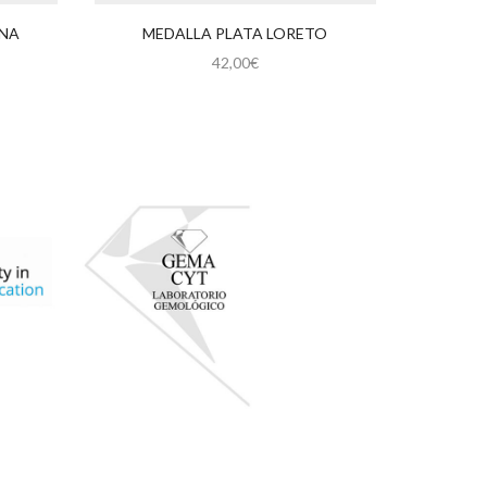
ENA
MEDALLA PLATA LORETO
MEDALLA
42,00
€