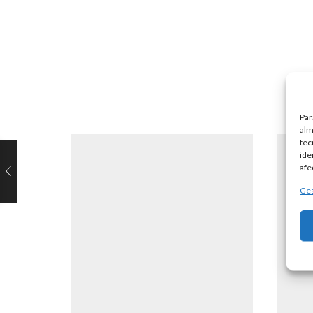
Par
alm
tec
ide
afe
Ges