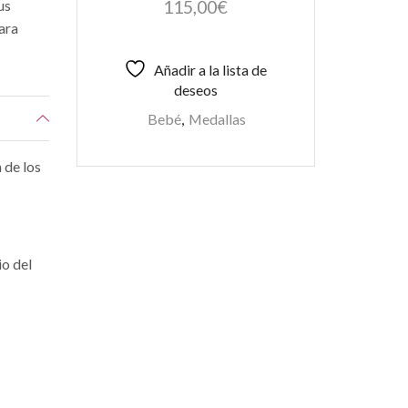
115,00
€
us
Para
Añadir a la lista de
deseos
Bebé
,
Medallas
 de los
io del