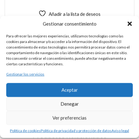
Añadir a la lista de deseos
Caballero
Gestionar consentimiento
Para ofrecer las mejores experiencias, utilizamos tecnologías como las
cookies para almacenar y/o acceder a la información del dispositivo. El
consentimiento de estas tecnologías nos permitirá procesar datos como el
comportamiento de navegación o las identificaciones únicas en este sitio.
No consentir o retirar el consentimiento, puede afectar negativamente a
GEMELOS PLATA ESMALTE
ciertas características y funciones.
Gestionar los servicios
DESCRIPCIÓN
Aceptar
Gemelos de Plata de Ley con iniciales en esmalte a fuego y
Denegar
sistema rígido terminado en bola de 8mm. Medida 13,5mm.
Indíquenos en “Notas del Pedido” la inicial que desea.
Ver preferencias
Política de cookies
Política de privacidad y protección de datos
Aviso legal
Productos Relacionados