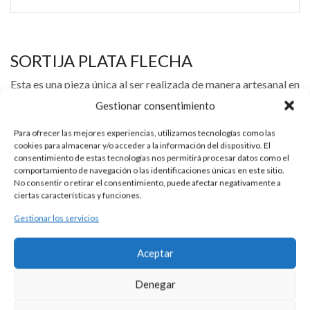
SORTIJA PLATA FLECHA
Esta es una pieza única al ser realizada de manera artesanal en
nuestros talleres de Madrid, España. Es por ello por lo que sus
Gestionar consentimiento
características y precio pueden variar de una pieza a otra.
Para ofrecer las mejores experiencias, utilizamos tecnologías como las
Para cualquier consulta contacte con nosotros.
cookies para almacenar y/o acceder a la información del dispositivo. El
consentimiento de estas tecnologías nos permitirá procesar datos como el
comportamiento de navegación o las identificaciones únicas en este sitio.
No consentir o retirar el consentimiento, puede afectar negativamente a
ciertas características y funciones.
Gestionar los servicios
DESCRIPCIÓN
Aceptar
Sortija de plata 925 con flecha abierta como motivo superior.
Denegar