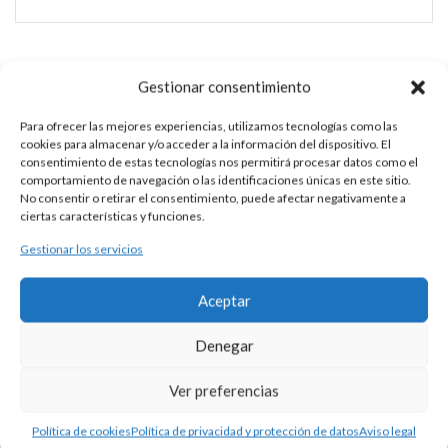
SORTIJA PLATA PLUMA
Gestionar consentimiento
Esta es una pieza única al ser realizada de manera artesanal en
Para ofrecer las mejores experiencias, utilizamos tecnologías como las
cookies para almacenar y/o acceder a la información del dispositivo. El
nuestros talleres de Madrid, España. Es por ello por lo que sus
consentimiento de estas tecnologías nos permitirá procesar datos como el
características y precio pueden variar de una pieza a otra.
comportamiento de navegación o las identificaciones únicas en este sitio.
No consentir o retirar el consentimiento, puede afectar negativamente a
Para cualquier consulta contacte con nosotros.
ciertas características y funciones.
Gestionar los servicios
DESCRIPCIÓN
Aceptar
Sortija de plata 925 con pluma como motivo central.
Denegar
Consultar disponibilidad.
Ver preferencias
Política de cookies
Política de privacidad y protección de datos
Aviso legal
Productos Relacionados