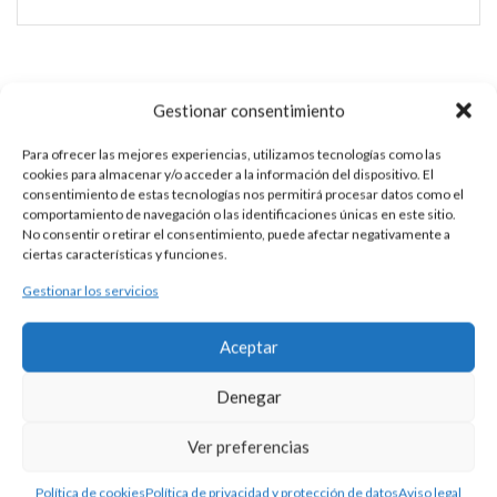
SORTIJA PLATA Y PIEDRAS
Gestionar consentimiento
Esta es una pieza única al ser realizada de manera artesanal en
Para ofrecer las mejores experiencias, utilizamos tecnologías como las
nuestros talleres de Madrid, España. Es por ello por lo que sus
cookies para almacenar y/o acceder a la información del dispositivo. El
características y precio pueden variar de una pieza a otra.
consentimiento de estas tecnologías nos permitirá procesar datos como el
comportamiento de navegación o las identificaciones únicas en este sitio.
Para cualquier consulta contacte con nosotros.
No consentir o retirar el consentimiento, puede afectar negativamente a
ciertas características y funciones.
Gestionar los servicios
DESCRIPCIÓN
Aceptar
Sortija de plata 925 con piedra natural oval de medida 14 x 10
mm. montada en 4 garras.
Denegar
Consultar disponibilidad.
Ver preferencias
Política de cookies
Política de privacidad y protección de datos
Aviso legal