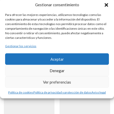
Gestionar consentimiento
Para ofrecer las mejores experiencias, utilizamos tecnologías como las
cookies para almacenar y/o acceder a la información del dispositivo. El
PULSERA PLATA ESLABONES
consentimiento de estas tecnologías nos permitirá procesar datos como el
comportamiento de navegación o las identificaciones únicas en este sitio.
No consentir o retirar el consentimiento, puede afectar negativamente a
ciertas características y funciones.
DESCRIPCIÓN
Gestionar los servicios
Pulsera realizada en plata intercalando eslabones ovales a 2
medidas, con hilo redondo de 2 mm.
Aceptar
Denegar
Productos Relacionados
Ver preferencias
Política de cookies
Política de privacidad y protección de datos
Aviso legal