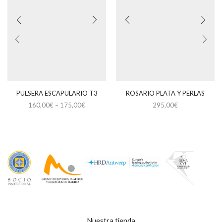
PULSERA ESCAPULARIO T3
ROSARIO PLATA Y PERLAS
160,00
€
–
175,00
€
295,00
€
Este
producto
tiene
múltiples
variantes.
Las
opciones
se
pueden
elegir
en
la
Nuestra tienda