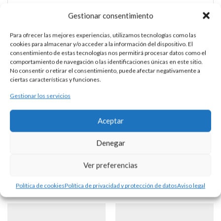
Gestionar consentimiento
Para ofrecer las mejores experiencias, utilizamos tecnologías como las
BENDITERA DE PLATA
cookies para almacenar y/o acceder a la información del dispositivo. El
consentimiento de estas tecnologías nos permitirá procesar datos como el
comportamiento de navegación o las identificaciones únicas en este sitio.
No consentir o retirar el consentimiento, puede afectar negativamente a
DESCRIPCIÓN
ciertas características y funciones.
Gestionar los servicios
Benditera realizada en plata, con imagen de la Virgen de
Covadonga y 8,5 cm de altura. Interior de la cazuelita con
Aceptar
baño de oro amarillo.
Denegar
Productos Relacionados
Ver preferencias
Política de cookies
Política de privacidad y protección de datos
Aviso legal