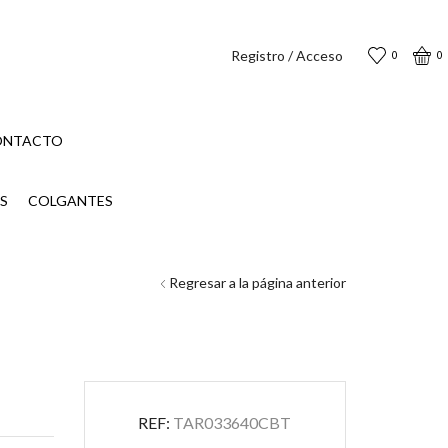
Registro / Acceso
0
0
ONTACTO
S
COLGANTES
Regresar a la página anterior
REF:
TAR033640CBT