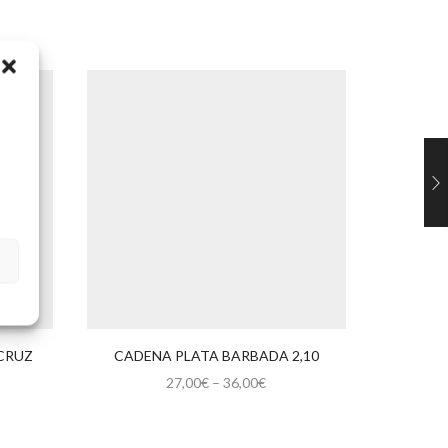
CRUZ
CADENA PLATA BARBADA 2,10
CO
27,00
€
–
36,00
€
Este
producto
tiene