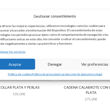
Gestionar consentimiento
a ofrecer las mejores experiencias, utilizamos tecnologías como las cookies para
acenar y/o acceder a la información del dispositivo. El consentimiento de estas
nologías nos permitirá procesar datos como el comportamiento de navegación o las
ntificaciones únicas en este sitio. No consentir o retirar el consentimiento, puede
ctar negativamente a ciertas características y funciones.
tionar los servicios
Aceptar
Denegar
Ver preferencias
Política de cookies
Política de privacidad y protección de datos
Aviso legal
COLLAR PLATA Y PERLAS
CADENA CALABROTE CON 
PLATA
105,00
€
275,00
€