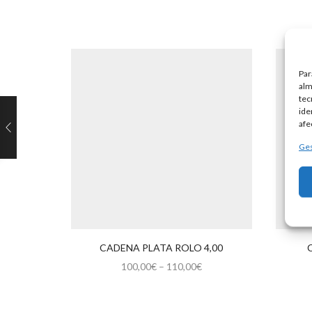
Par
alm
tec
ide
afe
Ges
CADENA PLATA ROLO 4,00
100,00
€
–
110,00
€
Este
producto
tiene