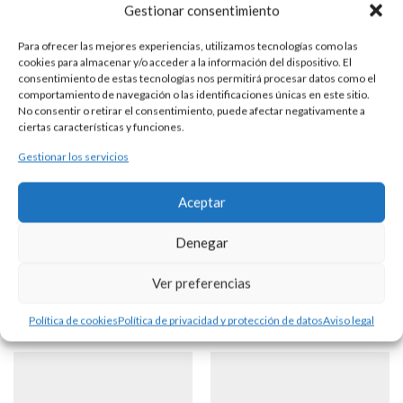
Gestionar consentimiento
Para ofrecer las mejores experiencias, utilizamos tecnologías como las
cookies para almacenar y/o acceder a la información del dispositivo. El
GEMELOS PLATA NUDO
consentimiento de estas tecnologías nos permitirá procesar datos como el
comportamiento de navegación o las identificaciones únicas en este sitio.
No consentir o retirar el consentimiento, puede afectar negativamente a
ciertas características y funciones.
DESCRIPCIÓN
Gestionar los servicios
Gemelos realizados en plata, con 2 nudos de doble cabo
Aceptar
unidos por cadenilla.
Denegar
Productos Relacionados
Ver preferencias
Política de cookies
Política de privacidad y protección de datos
Aviso legal