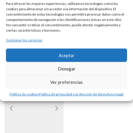
Cadena realizada en plata 925 con eslabones barbados.
Para ofrecer las mejores experiencias, utilizamos tecnologías como las
cookies para almacenar y/o acceder a la información del dispositivo. El
Calibre aproximado: 2,00 mm. (ancho de la cadena).
consentimiento de estas tecnologías nos permitirá procesar datos como el
comportamiento de navegación o las identificaciones únicas en este sitio.
No consentir o retirar el consentimiento, puede afectar negativamente a
Disponible en diferentes longitudes.
ciertas características y funciones.
Consultar disponibilidad.
Gestionar los servicios
Aceptar
También Te Puede Gustar...
Denegar
Ver preferencias
Política de cookies
Política de privacidad y protección de datos
Aviso legal