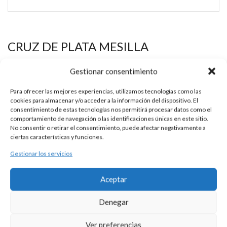
CRUZ DE PLATA MESILLA
Esta es una pieza única al ser realizada de manera artesanal en
Gestionar consentimiento
nuestros talleres de Madrid, España. Es por ello por lo que sus
características y precio pueden variar de una pieza a otra.
Para ofrecer las mejores experiencias, utilizamos tecnologías como las
cookies para almacenar y/o acceder a la información del dispositivo. El
Para cualquier consulta contacte con nosotros.
consentimiento de estas tecnologías nos permitirá procesar datos como el
comportamiento de navegación o las identificaciones únicas en este sitio.
No consentir o retirar el consentimiento, puede afectar negativamente a
ciertas características y funciones.
DESCRIPCIÓN
Gestionar los servicios
Cruz de plata 925 para mesilla de estilo románico.
Aceptar
Medidas aproximadas 13 x 8,80 cm.
Denegar
Se puede personalizar con la tipografía que usted elija. Precio
del grabado no incluído.
Ver preferencias