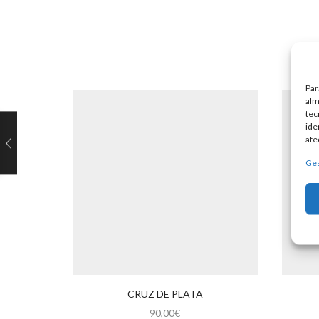
Par
alm
tec
ide
afe
Ges
CRUZ DE PLATA
90,00
€