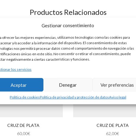
Productos Relacionados
Gestionar consentimiento
a ofrecer las mejores experiencias, utilizamos tecnologías como las cookies para
acenar y/o acceder a la información del dispositivo. El consentimiento de estas
nologías nos permitirá procesar datos como el comportamiento de navegación o las
ntificaciones únicas en este sitio. No consentir o retirar el consentimiento, puede
ctar negativamente a ciertas características y funciones.
tionar los servicios
Aceptar
Denegar
Ver preferencias
Política de cookies
Política de privacidad y protección de datos
Aviso legal
CRUZ DE PLATA
CRUZ DE PLATA
60,00
€
62,00
€