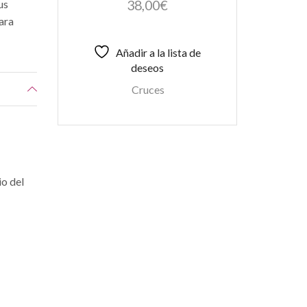
38,00
€
us
Para
Añadir a la lista de
deseos
Cruces
io del