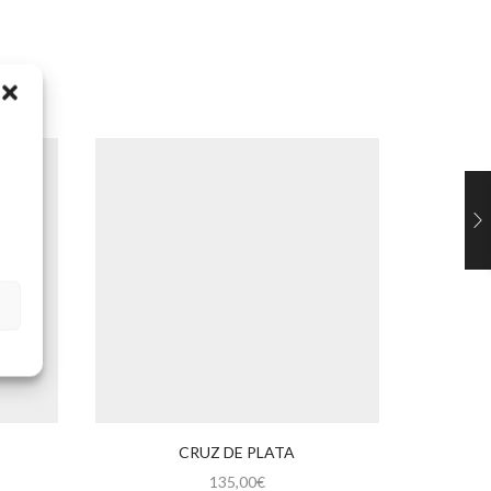
CRUZ DE PLATA
CRU
135,00
€