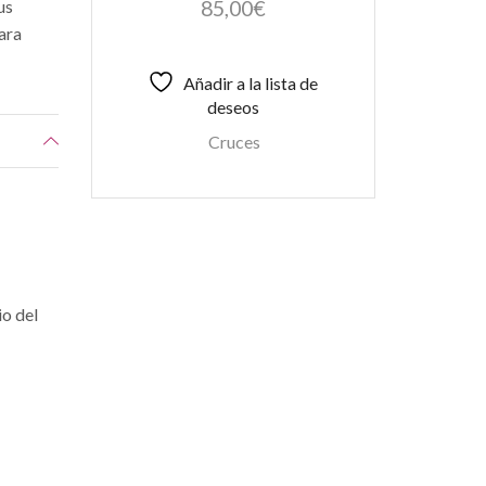
85,00
€
us
Para
Añadir a la lista de
deseos
Cruces
io del