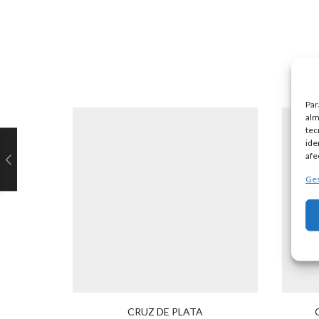
Par
alm
tec
ide
afe
Ges
CRUZ DE PLATA