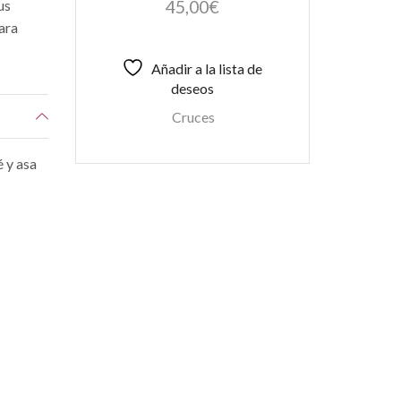
45,00
€
us
Para
Añadir a la lista de
deseos
Cruces
 y asa