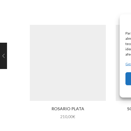
Par
alm
tec
ide
afe
Ges
ROSARIO PLATA
S
210,00
€