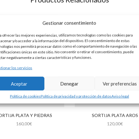
Gestionar consentimiento
a ofrecer las mejores experiencias, utilizamos tecnologías como las cookies para
acenar y/o acceder a la información del dispositivo. El consentimiento de estas
nologías nos permitirá procesar datos como el comportamiento de navegación o las
ntificaciones únicas en este sitio. No consentir o retirar el consentimiento, puede
ctar negativamente a ciertas características y funciones.
tionar los servicios
Aceptar
Denegar
Ver preferencias
Política de cookies
Política de privacidad y protección de datos
Aviso legal
ORTIJA PLATA Y PIEDRAS
SORTIJA PLATA AROS
160,00
€
120,00
€
Este
producto