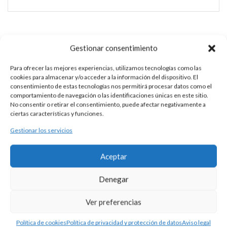
CRUZ DE PLATA
Gestionar consentimiento
Para ofrecer las mejores experiencias, utilizamos tecnologías como las
cookies para almacenar y/o acceder a la información del dispositivo. El
DESCRIPCIÓN
consentimiento de estas tecnologías nos permitirá procesar datos como el
comportamiento de navegación o las identificaciones únicas en este sitio.
Cruz de plata 925 con la imagen de Cristo y las esquinas
No consentir o retirar el consentimiento, puede afectar negativamente a
ciertas características y funciones.
romas.
Gestionar los servicios
Medidas aproximadas 33 x 27 mm.
Aceptar
Se puede personalizar con la tipografía que usted elija. Precio
del grabado no incluído.
Denegar
Consultar disponibilidad.
Ver preferencias
Política de cookies
Política de privacidad y protección de datos
Aviso legal