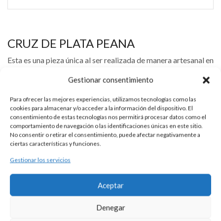
CRUZ DE PLATA PEANA
Esta es una pieza única al ser realizada de manera artesanal en
nuestros talleres de Madrid, España. Es por ello por lo que sus
Gestionar consentimiento
características y precio pueden variar de una pieza a otra.
Para cualquier consulta contacte con nosotros.
Para ofrecer las mejores experiencias, utilizamos tecnologías como las
cookies para almacenar y/o acceder a la información del dispositivo. El
consentimiento de estas tecnologías nos permitirá procesar datos como el
comportamiento de navegación o las identificaciones únicas en este sitio.
DESCRIPCIÓN
No consentir o retirar el consentimiento, puede afectar negativamente a
ciertas características y funciones.
Crucifijo de plata 925 con Cristo superpuesto y peana
Gestionar los servicios
redonda con radios.
Aceptar
Medidas aproximadas 7,50 x 3,70 cm.
Denegar
Medidas aproximadas de peana 2,50 cm. de diámetro.