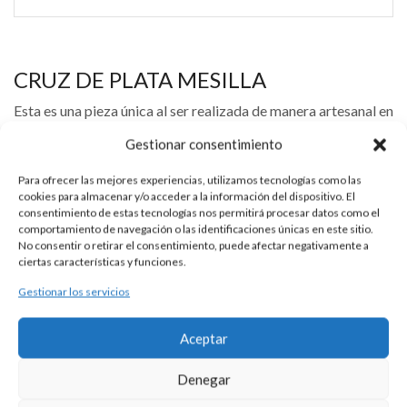
CRUZ DE PLATA MESILLA
Esta es una pieza única al ser realizada de manera artesanal en
nuestros talleres de Madrid, España. Es por ello por lo que sus
Gestionar consentimiento
características y precio pueden variar de una pieza a otra.
Para cualquier consulta contacte con nosotros.
Para ofrecer las mejores experiencias, utilizamos tecnologías como las
cookies para almacenar y/o acceder a la información del dispositivo. El
consentimiento de estas tecnologías nos permitirá procesar datos como el
comportamiento de navegación o las identificaciones únicas en este sitio.
DESCRIPCIÓN
No consentir o retirar el consentimiento, puede afectar negativamente a
ciertas características y funciones.
Cruz de plata 925 de estilo románico con Cristo en relieve.
Gestionar los servicios
Medidas aproximadas 6,00 x 4,30 cm.
Aceptar
Se puede personalizar con la tipografía que usted elija. Precio
Denegar
del grabado no incluído.