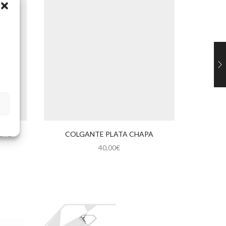
LTE
COLGANTE PLATA CHAPA
COLG
40,00
€