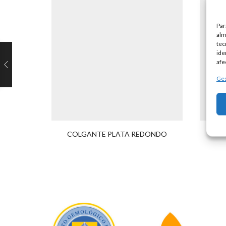
Par
alm
tec
ide
afe
Ges
COLGANTE PLATA REDONDO