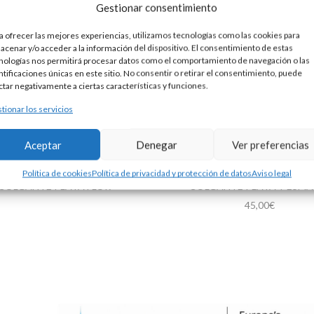
Gestionar consentimiento
a ofrecer las mejores experiencias, utilizamos tecnologías como las cookies para
acenar y/o acceder a la información del dispositivo. El consentimiento de estas
nologías nos permitirá procesar datos como el comportamiento de navegación o las
ntificaciones únicas en este sitio. No consentir o retirar el consentimiento, puede
ctar negativamente a ciertas características y funciones.
tionar los servicios
Aceptar
Denegar
Ver preferencias
Política de cookies
Política de privacidad y protección de datos
Aviso legal
COLGANTE PLATA FLOR
COLGANTE PLATA Y ESMA
45,00
€